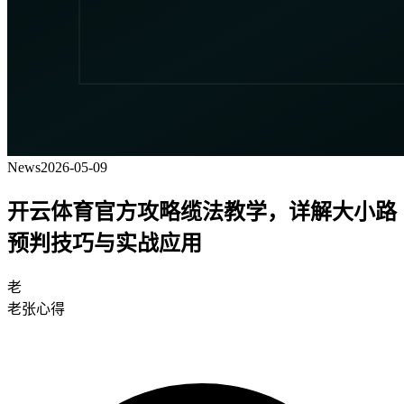
News
2026-05-09
开云体育官方攻略缆法教学，详解大小路
预判技巧与实战应用
老
老张心得