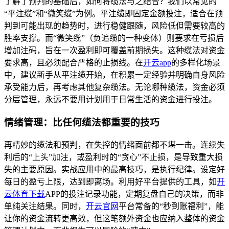
了解了预判的基础后，如何将缆法与之结合？我们以常见的
“平注缆”和“微笑缆”为例。平注缆即固定金额投注，适合在预
判到可能出现的趋势时，进行稳健跟随，风险低但需要较高的
胜率支撑。而“微笑缆”（负追缆的一种变体）则要求在亏损后
增加注码，旨在一次盈利即可覆盖前期损失。这种缆法对资金
要求高，且必须配合严格的止损线。在
开云app
的多样化场景
中，建议新手从平注缆开始，在积累一定经验并明确自身风险
承受能力后，再考虑其他复杂缆法。无论哪种缆法，资金必须
分层管理，永远不要用计划用于日常生活的资金进行投注。
情绪管理：比任何缆法都重要的技巧
再精妙的缆法和预判，在失控的情绪面前都不堪一击。连续失
利后的“上头”加注，或盈利时的“贪心”不止损，是导致重大损
失的主要原因。实战应用中的最高技巧，是执行纪律。设定好
每日的盈亏上限，达到即离场。利用好平台提供的工具，如
开
云体育下载
APP的投注记录功能，定期复盘自己的决策，而非
单纯关注结果。同时，
开云官网
平台常备的“秒到账福利”，能
让你的资金流转更高效，但这笔额外资金也应纳入整体的资金