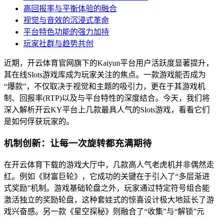
高回报率与平衡体验的融合
视觉与音效的沉浸式革命
平台特色功能的强力加持
玩家社群与趋势共创
近期，开云体育官网旗下的Kaiyun平台用户活跃度显著提升，
其在线Slots游戏库成为玩家关注的焦点。一款游戏能否成为
“爆款”，不仅取决于视觉和主题的吸引力，更在于其游戏机
制、回报率(RTP)以及与平台特性的深度结合。今天，我们将
深入解析开云KY平台上几款最具人气的Slots游戏，看看它们
是如何俘获玩家的。
机制创新：让每一次旋转都充满期待
在开云体育下载的游戏大厅中，几款高人气老虎机并非偶然走
红。例如《财富巨轮》，它成功的关键在于引入了“多层渐进
式奖励”机制。游戏基础轮盘之外，玩家通过特定符号组合能
激活独立的奖励轮盘，这种套娃式的惊喜设计极大地延长了游
戏兴奋感。另一款《星空探秘》则融合了“收集”与“解锁”元