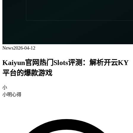
News
2026-04-12
Kaiyun官网热门Slots评测：解析开云KY
平台的爆款游戏
小
小明心得