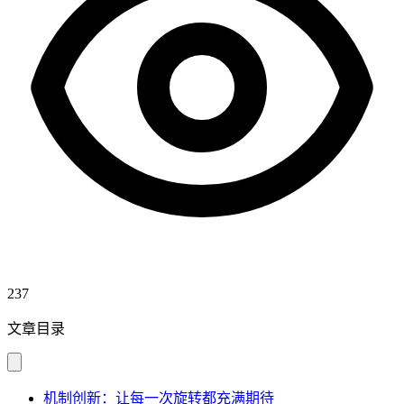
237
文章目录
机制创新：让每一次旋转都充满期待