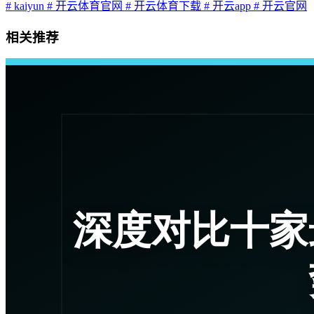
# kaiyun
# 开云体育官网
# 开云体育下载
# 开云app
# 开云官网
相关推荐