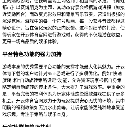
上的爆款游戏，在视听呈现上均达到了相当高的水准。《霓虹
都市》以赛博朋克为主题，其动态背景会根据游戏进程（如接
近奖励回合）而改变光影效果和背景音乐节奏，营造出极强的
沉浸氛围。游戏中的每一个符号动画、每一段获胜音效都经过
精心设计，旨在强化玩家的正向反馈。这种对细节的打磨，使
得玩家在开云体育官网进行游戏时，获得的不仅是潜在收益，
更是一场高品质的娱乐体验。
平台特色功能的强力加持
游戏本身的优秀需要平台功能的支撑才能最大化其魅力。开云
体育下载的客户端针对Slots游戏进行了多项优化。例如“快速
旋转”和“自动旋转策略设定”功能，允许资深玩家根据自身策
略定制自动旋转的停止条件，大大提升了游戏效率。更重要的
是，平台完善的福利体系为玩家体验这些爆款游戏提供了更多
机会。开云体育官网致力于为玩家提供安心无忧的环境，其中
明确的福利政策如无流水出款等，让玩家能够更纯粹地享受游
戏乐趣，专注于策略与娱乐本身。