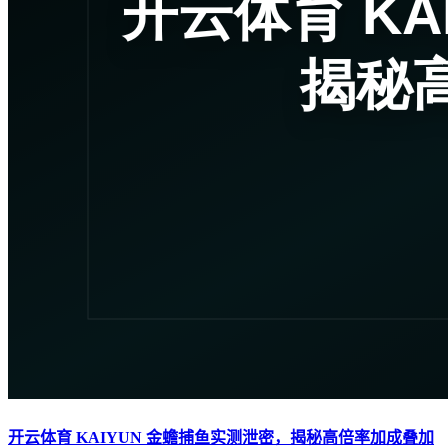
开云体育 KAIYUN 金蟾捕鱼实测泄密，揭秘高倍率加成叠加