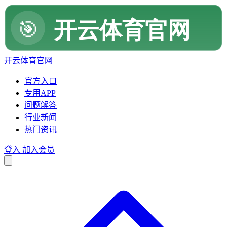
开云体育官网
官方入口
专用APP
问题解答
行业新闻
热门资讯
登入
加入会员