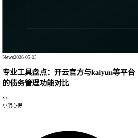
News
2026-05-03
专业工具盘点：开云官方与kaiyun等平台
的债务管理功能对比
小
小明心得