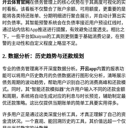
开云体育官网
在债务管理上的核心优势在于其高度可视化的实
时看板。该看板不仅整合了账户余额、可用额度，更重要的是
能将各类待还账单、分期明细进行聚合展示，并自动计算出实
时负债率。其智能预警系统会在负债率接近用户预设红线时，
通过站内信和App推送进行提醒，有效避免过度透支。相比之
下，一些平台如kaiyun的工具则更侧重于基础消费记录，在预
警的主动性和自定义程度上略显不足。
2. 数据分析：历史趋势与还款规划
专业的债务管理离不开深度数据分析。
开云app
内置的报表功
能可以将用户历史数月的负债数据进行图形化分析，清晰展示
债务周期的波动趋势，帮助用户识别自己的消费高峰和还款模
式。同时，其“智能还款模拟器”允许用户输入不同的还款金额
和周期，系统将自动生成对应的利息与时长预览，辅助制定最
优还款策略。这比仅提供当期账单的简单工具要实用得多。
许多用户正是通过这类深度分析工具，才真正理解了自己的资
金流状况。一个直观、能回溯历史的工具，其价值远超一个仅