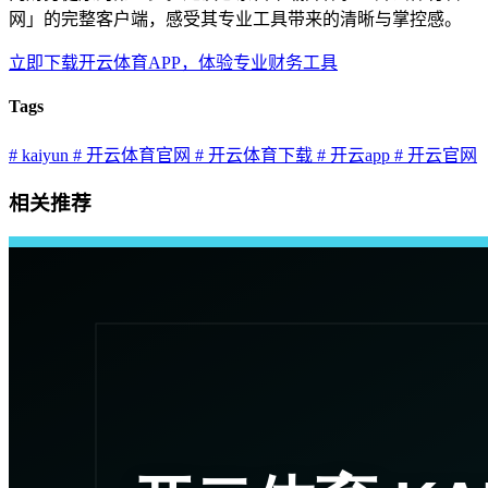
网」的完整客户端，感受其专业工具带来的清晰与掌控感。
立即下载开云体育APP，体验专业财务工具
Tags
# kaiyun
# 开云体育官网
# 开云体育下载
# 开云app
# 开云官网
相关推荐