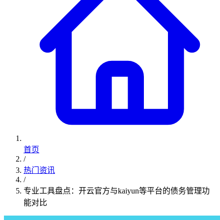
首页
/
热门资讯
/
专业工具盘点：开云官方与kaiyun等平台的债务管理功
能对比