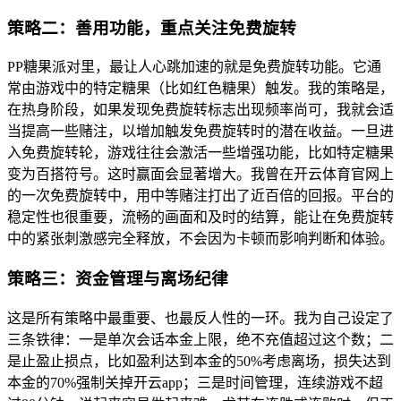
策略二：善用功能，重点关注免费旋转
PP糖果派对里，最让人心跳加速的就是免费旋转功能。它通
常由游戏中的特定糖果（比如红色糖果）触发。我的策略是，
在热身阶段，如果发现免费旋转标志出现频率尚可，我就会适
当提高一些赌注，以增加触发免费旋转时的潜在收益。一旦进
入免费旋转轮，游戏往往会激活一些增强功能，比如特定糖果
变为百搭符号。这时赢面会显著增大。我曾在开云体育官网上
的一次免费旋转中，用中等赌注打出了近百倍的回报。平台的
稳定性也很重要，流畅的画面和及时的结算，能让在免费旋转
中的紧张刺激感完全释放，不会因为卡顿而影响判断和体验。
策略三：资金管理与离场纪律
这是所有策略中最重要、也最反人性的一环。我为自己设定了
三条铁律：一是单次会话本金上限，绝不充值超过这个数；二
是止盈止损点，比如盈利达到本金的50%考虑离场，损失达到
本金的70%强制关掉开云app；三是时间管理，连续游戏不超