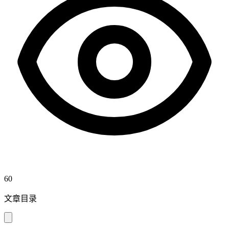
60
文章目录