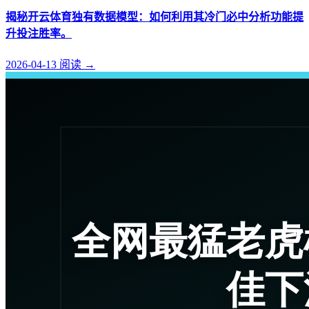
揭秘开云体育独有数据模型：如何利用其冷门必中分析功能提
升投注胜率。
2026-04-13
阅读
→