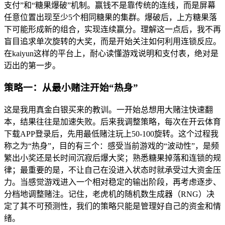
支付”和“糖果爆破”机制。赢钱不是靠传统的连线，而是屏幕
任意位置出现至少5个相同糖果的集群。爆破后，上方糖果落
下可能形成新的组合，实现连续赢分。理解这一点后，我不再
盲目追求单次旋转的大奖，而是开始关注如何利用连锁反应。
在kaiyun这样的平台上，耐心读懂游戏说明和支付表，绝对是
迈出的第一步。
策略一：从最小赌注开始“热身”
这是我用真金白银买来的教训。一开始总想用大赌注快速翻
本，结果往往是加速失败。后来我调整策略，每次在开云体育
下载APP登录后，先用最低赌注玩上50-100旋转。这个过程我
称之为“热身”，目的有三个：感受当前游戏的“波动性”，是频
繁出小奖还是长时间沉寂后爆大奖；熟悉糖果掉落和连锁的规
律；最重要的是，不让自己在没进入状态时就承受过大资金压
力。当感觉游戏进入一个相对稳定的输出阶段，再考虑逐步、
分档地调整赌注。记住，老虎机的随机数生成器（RNG）决
定了其不可预测性，我们的策略只能是管理好自己的资金和情
绪。