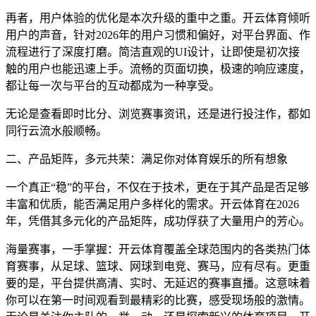
再者，用户体验的优化是本次升级的重中之重。开云体育倾听
用户的声音，针对2026年的用户习惯和偏好，对平台界面、作
流程进行了深度打磨。简洁直观的UI设计，让即使是初次接
触的用户也能迅速上手。流畅的页面切换，极速的响应速度，
都让每一次与平台的互动都成为一种享受。
无论是查看即时比分、浏览赛事资讯，还是进行投注作，都如
同行云流水般顺畅。
二、产品矩阵，多元共荣：满足你对体育娱乐的所有想象
一个真正“稳”的平台，不仅在于技术，更在于其产品是否足够
丰富和优质，能否满足用户多样化的需求。开云体育在2026
年，凭借其多元化的产品矩阵，成功俘获了大量用户的芳心。
海量赛事，一手掌握：开云体育覆盖全球范围内的各类热门体
育赛事，从足球、篮球、网球到电竞、赛马，应有尽有。更重
要的是，平台提供高清、实时、无延迟的赛事直播。这意味着
你可以在第一时间观看到最精彩的比赛，感受现场般的激情。