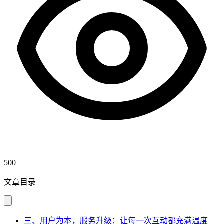
500
文章目录
三、用户为本，服务升级：让每一次互动都充满温度