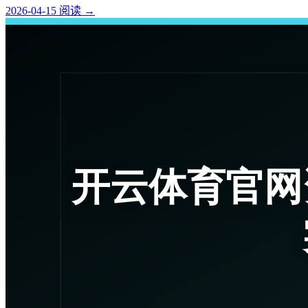
2026-04-15
阅读
→