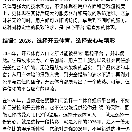
云体育强大的技术实力，不仅体现在用户界面和游戏流畅度
上，更体现在其背后庞大的服务器群和高效的系统运维。这意
味着无论何时，用户都可以顺畅访问，享受到不间断的服务。
这种对稳定性的极致追求，是“良心平台”最直接的体现。
结语：2026，选择开云体育，选择安心与精彩
2026年，开云体育入口之所以能被誉为“最稳平台”，并非偶
然。它是技术实力、产品创新、用户至上服务以及社会责任感
完美结合的产物。无论是从技术架构的坚实，到产品内容的丰
富；从用户体验的细致入微，到安全措施的滴水不漏；再到对
公平与责任的坚守，开云体育都展现出了一个成熟、可靠、值
得信赖的平台应有的风范。
在2026年，当你还在犹豫如何选择一个体育娱乐平台时，不妨
将目光投向开云体育。它不仅仅能提供给你最“稳”的保障，更
能让你感受到“良心”的温度。选择开云体育入口，就是选择一
份安心，就是选择一段精彩，就是为你的2026年，注入一份无
与伦比的娱乐新体验！它绝对是你2026年，不容错过的唯一选