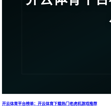
开云体育平台榜单：开云体育下载热门老虎机游戏推荐