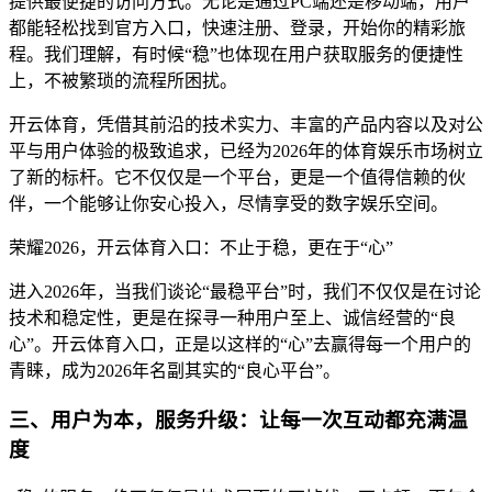
提供最便捷的访问方式。无论是通过PC端还是移动端，用户
都能轻松找到官方入口，快速注册、登录，开始你的精彩旅
程。我们理解，有时候“稳”也体现在用户获取服务的便捷性
上，不被繁琐的流程所困扰。
开云体育，凭借其前沿的技术实力、丰富的产品内容以及对公
平与用户体验的极致追求，已经为2026年的体育娱乐市场树立
了新的标杆。它不仅仅是一个平台，更是一个值得信赖的伙
伴，一个能够让你安心投入，尽情享受的数字娱乐空间。
荣耀2026，开云体育入口：不止于稳，更在于“心”
进入2026年，当我们谈论“最稳平台”时，我们不仅仅是在讨论
技术和稳定性，更是在探寻一种用户至上、诚信经营的“良
心”。开云体育入口，正是以这样的“心”去赢得每一个用户的
青睐，成为2026年名副其实的“良心平台”。
三、用户为本，服务升级：让每一次互动都充满温
度