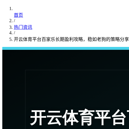
首页
/
热门资讯
/
开云体育平台百家乐长期盈利攻略，稳如老狗的策略分享