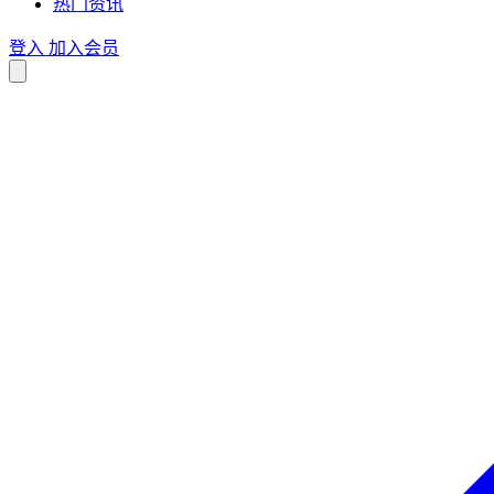
热门资讯
登入
加入会员