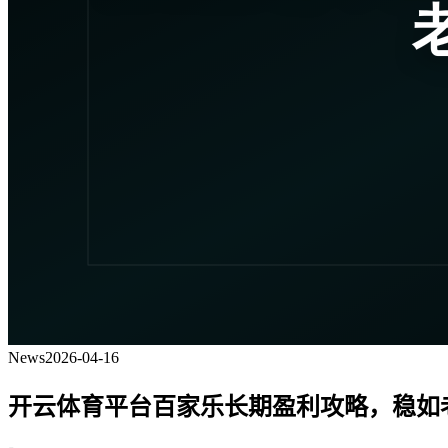
News
2026-04-16
开云体育平台百家乐长期盈利攻略，稳如