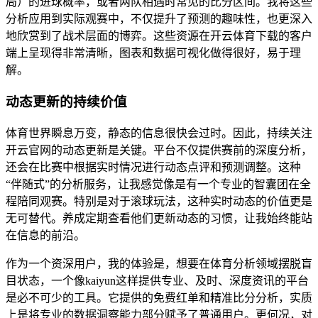
局）的进球概率，或者两队相遇时常见的比分区间。我将这些
分析应用到实际观赛中，不仅提升了预测的趣味性，也更深入
地欣赏到了战术层面的博弈。这些资源在开云体育下载的客户
端上呈现得非常清晰，图表和数据可视化做得很好，易于理
解。
动态更新的持续价值
体育世界瞬息万变，静态的信息很快会过时。因此，持续关注
开云官网的动态更新是关键。平台不仅提供赛前的深度分析，
还会在比赛中根据实时情况进行动态点评和预测调整。这种
“伴随式”的分析服务，让我感觉像是有一个专业的智囊团在全
程陪同观赛。特别是对于滚球玩法，这种实时动态的价值更是
无可替代。养成定期查看他们更新动态的习惯，让我始终能站
在信息的前沿。
作为一个资深用户，我的体验是，想要在体育分析领域摆脱盲
目状态，一个像kaiyun这样提供专业、及时、深度资讯的平台
是必不可少的工具。它提供的免费红单和精准比分分析，实质
上是将专业的数据洞察能力部分赋予了普通用户。更何况，对