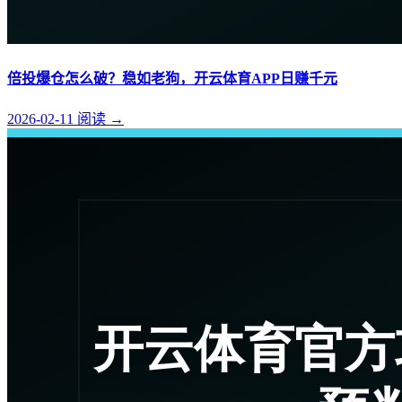
倍投爆仓怎么破？稳如老狗，开云体育APP日赚千元
2026-02-11
阅读
→