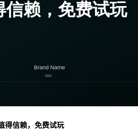
值得信赖，免费试玩